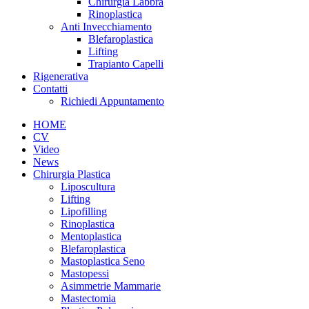
Chirurgia Labbra
Rinoplastica
Anti Invecchiamento
Blefaroplastica
Lifting
Trapianto Capelli
Rigenerativa
Contatti
Richiedi Appuntamento
HOME
CV
Video
News
Chirurgia Plastica
Liposcultura
Lifting
Lipofilling
Rinoplastica
Mentoplastica
Blefaroplastica
Mastoplastica Seno
Mastopessi
Asimmetrie Mammarie
Mastectomia