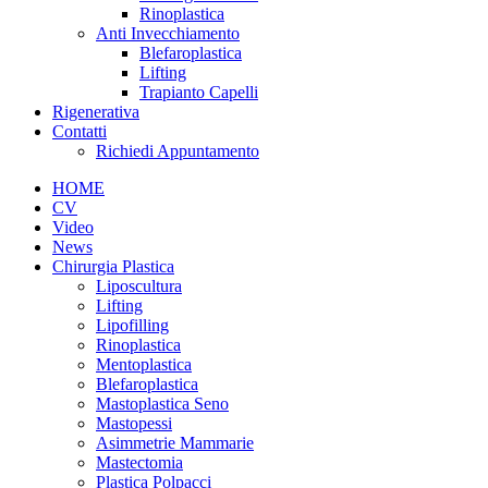
Rinoplastica
Anti Invecchiamento
Blefaroplastica
Lifting
Trapianto Capelli
Rigenerativa
Contatti
Richiedi Appuntamento
HOME
CV
Video
News
Chirurgia Plastica
Liposcultura
Lifting
Lipofilling
Rinoplastica
Mentoplastica
Blefaroplastica
Mastoplastica Seno
Mastopessi
Asimmetrie Mammarie
Mastectomia
Plastica Polpacci