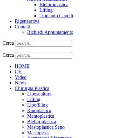
Blefaroplastica
Lifting
Trapianto Capelli
Rigenerativa
Contatti
Richiedi Appuntamento
Cerca
Cerca
HOME
CV
Video
News
Chirurgia Plastica
Liposcultura
Lifting
Lipofilling
Rinoplastica
Mentoplastica
Blefaroplastica
Mastoplastica Seno
Mastopessi