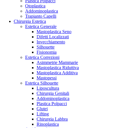
Plastica Polpacci
Otoplastica
Addominoplastica
Trapianto Capelli
Chirurgia Estetica
Estetica Generale
Mastoplastica Seno
Difetti Localizzati
Invecchiamento
Silhouette
Fisionomia
Estetica Correzioni
Asimmetrie Mammarie
Mastoplastica Riduttiva
Mastoplastica Additiva
Mastopessi
Estetica Silhouette
Liposcultura
Chirurgia Genitali
Addominoplastica
Plastica Polpacci
Glutei
Lifting
Chirurgia Labbra
Rinoplastica