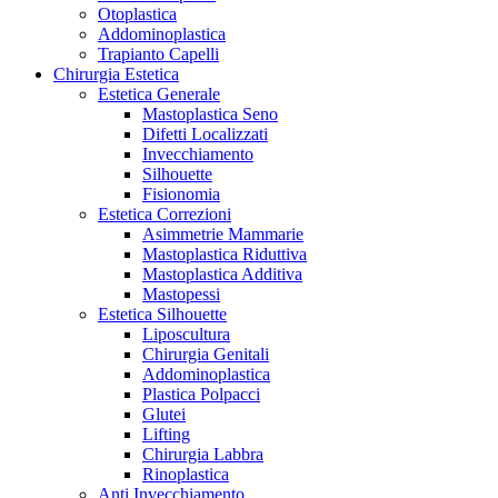
Otoplastica
Addominoplastica
Trapianto Capelli
Chirurgia Estetica
Estetica Generale
Mastoplastica Seno
Difetti Localizzati
Invecchiamento
Silhouette
Fisionomia
Estetica Correzioni
Asimmetrie Mammarie
Mastoplastica Riduttiva
Mastoplastica Additiva
Mastopessi
Estetica Silhouette
Liposcultura
Chirurgia Genitali
Addominoplastica
Plastica Polpacci
Glutei
Lifting
Chirurgia Labbra
Rinoplastica
Anti Invecchiamento