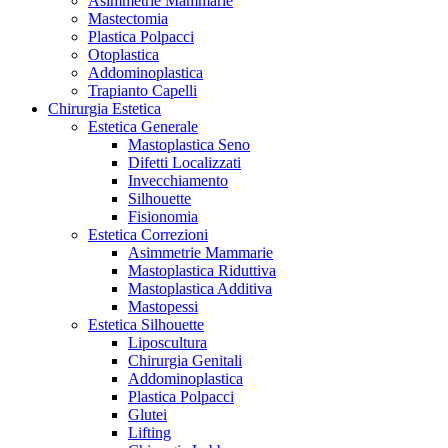
Asimmetrie Mammarie
Mastectomia
Plastica Polpacci
Otoplastica
Addominoplastica
Trapianto Capelli
Chirurgia Estetica
Estetica Generale
Mastoplastica Seno
Difetti Localizzati
Invecchiamento
Silhouette
Fisionomia
Estetica Correzioni
Asimmetrie Mammarie
Mastoplastica Riduttiva
Mastoplastica Additiva
Mastopessi
Estetica Silhouette
Liposcultura
Chirurgia Genitali
Addominoplastica
Plastica Polpacci
Glutei
Lifting