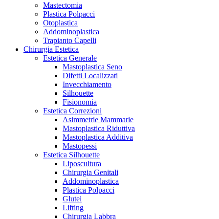
Mastectomia
Plastica Polpacci
Otoplastica
Addominoplastica
Trapianto Capelli
Chirurgia Estetica
Estetica Generale
Mastoplastica Seno
Difetti Localizzati
Invecchiamento
Silhouette
Fisionomia
Estetica Correzioni
Asimmetrie Mammarie
Mastoplastica Riduttiva
Mastoplastica Additiva
Mastopessi
Estetica Silhouette
Liposcultura
Chirurgia Genitali
Addominoplastica
Plastica Polpacci
Glutei
Lifting
Chirurgia Labbra