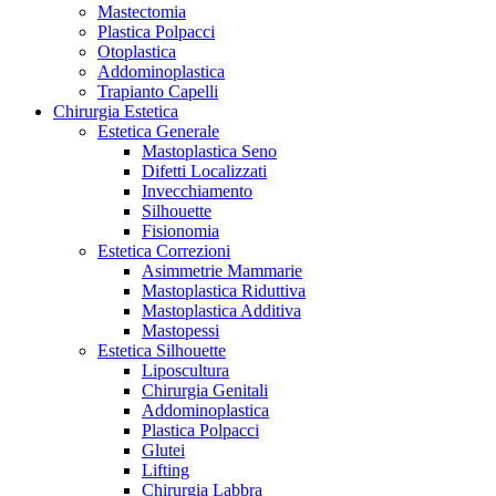
Mastectomia
Plastica Polpacci
Otoplastica
Addominoplastica
Trapianto Capelli
Chirurgia Estetica
Estetica Generale
Mastoplastica Seno
Difetti Localizzati
Invecchiamento
Silhouette
Fisionomia
Estetica Correzioni
Asimmetrie Mammarie
Mastoplastica Riduttiva
Mastoplastica Additiva
Mastopessi
Estetica Silhouette
Liposcultura
Chirurgia Genitali
Addominoplastica
Plastica Polpacci
Glutei
Lifting
Chirurgia Labbra