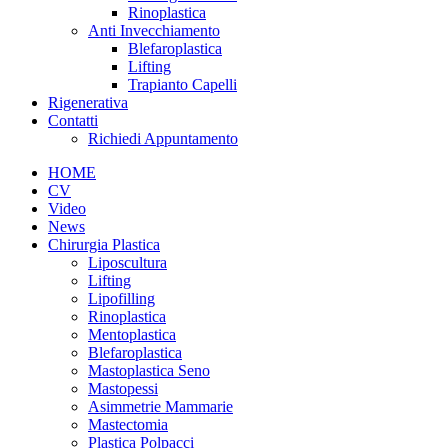
Rinoplastica
Anti Invecchiamento
Blefaroplastica
Lifting
Trapianto Capelli
Rigenerativa
Contatti
Richiedi Appuntamento
HOME
CV
Video
News
Chirurgia Plastica
Liposcultura
Lifting
Lipofilling
Rinoplastica
Mentoplastica
Blefaroplastica
Mastoplastica Seno
Mastopessi
Asimmetrie Mammarie
Mastectomia
Plastica Polpacci