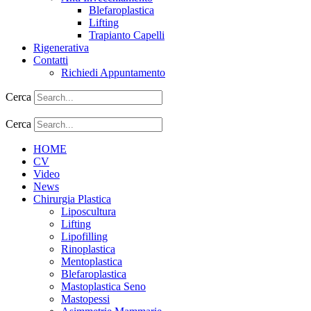
Blefaroplastica
Lifting
Trapianto Capelli
Rigenerativa
Contatti
Richiedi Appuntamento
Cerca
Cerca
HOME
CV
Video
News
Chirurgia Plastica
Liposcultura
Lifting
Lipofilling
Rinoplastica
Mentoplastica
Blefaroplastica
Mastoplastica Seno
Mastopessi