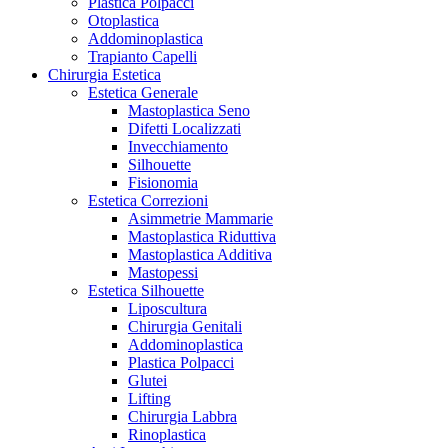
Plastica Polpacci
Otoplastica
Addominoplastica
Trapianto Capelli
Chirurgia Estetica
Estetica Generale
Mastoplastica Seno
Difetti Localizzati
Invecchiamento
Silhouette
Fisionomia
Estetica Correzioni
Asimmetrie Mammarie
Mastoplastica Riduttiva
Mastoplastica Additiva
Mastopessi
Estetica Silhouette
Liposcultura
Chirurgia Genitali
Addominoplastica
Plastica Polpacci
Glutei
Lifting
Chirurgia Labbra
Rinoplastica