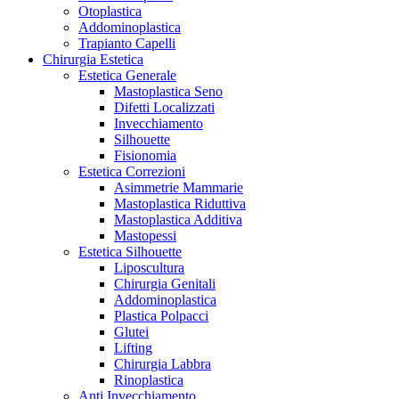
Otoplastica
Addominoplastica
Trapianto Capelli
Chirurgia Estetica
Estetica Generale
Mastoplastica Seno
Difetti Localizzati
Invecchiamento
Silhouette
Fisionomia
Estetica Correzioni
Asimmetrie Mammarie
Mastoplastica Riduttiva
Mastoplastica Additiva
Mastopessi
Estetica Silhouette
Liposcultura
Chirurgia Genitali
Addominoplastica
Plastica Polpacci
Glutei
Lifting
Chirurgia Labbra
Rinoplastica
Anti Invecchiamento