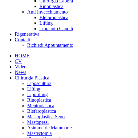
Chirurgia Labbra
Rinoplastica
Anti Invecchiamento
Blefaroplastica
Lifting
Trapianto Capelli
Rigenerativa
Contatti
Richiedi Appuntamento
HOME
CV
Video
News
Chirurgia Plastica
Liposcultura
Lifting
Lipofilling
Rinoplastica
Mentoplastica
Blefaroplastica
Mastoplastica Seno
Mastopessi
Asimmetrie Mammarie
Mastectomia