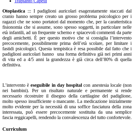
Trapianto Capelli
Otoplastica
::: I padiglioni auricolari esageratamente staccati dal
cranio hanno sempre creato un grosso problema psicologico per i
ragazzi che ne sono portatori dal momento che, per la caratteristica
fisionomia che si assume, sono spesso soggetti, in particolare nelle
età infantili, ad un frequente scherno e spiacevoli commenti da parte
degli amichetti. È per questo motivo che si consiglia l’intervento
precocemente, possibilmente prima dell’età scolare, per limitare i
fastidi psicologici. Questa tempistica è resa possibile dal fatto che i
padiglioni auricolari hanno una forma definitiva già nei primi anni
di vita ed a 4/5 anni la grandezza è già circa dell’80% di quella
definitiva.
L’intervento è
eseguibile in day hospital
con anestesia locale (non
nei bambini). Per un risultato naturale e permanente si rende
necessario ricostruire il disegno della cartilagine del padiglione,
molto spesso insufficiente o mancante. La medicazione inizialmente
molto evidente per la necessità di una soffice fasciatura della zona
interessata, può essere precocemente sostituita da una semplice
fascia reggicapelli, rendendo la convalescenza del tutto confortevole.
Curriculum