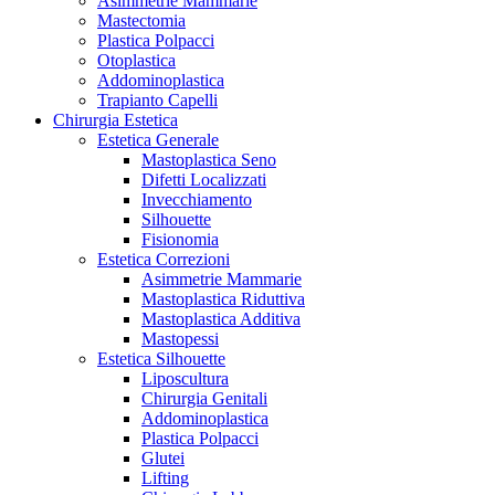
Asimmetrie Mammarie
Mastectomia
Plastica Polpacci
Otoplastica
Addominoplastica
Trapianto Capelli
Chirurgia Estetica
Estetica Generale
Mastoplastica Seno
Difetti Localizzati
Invecchiamento
Silhouette
Fisionomia
Estetica Correzioni
Asimmetrie Mammarie
Mastoplastica Riduttiva
Mastoplastica Additiva
Mastopessi
Estetica Silhouette
Liposcultura
Chirurgia Genitali
Addominoplastica
Plastica Polpacci
Glutei
Lifting