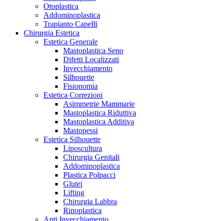
Otoplastica
Addominoplastica
Trapianto Capelli
Chirurgia Estetica
Estetica Generale
Mastoplastica Seno
Difetti Localizzati
Invecchiamento
Silhouette
Fisionomia
Estetica Correzioni
Asimmetrie Mammarie
Mastoplastica Riduttiva
Mastoplastica Additiva
Mastopessi
Estetica Silhouette
Liposcultura
Chirurgia Genitali
Addominoplastica
Plastica Polpacci
Glutei
Lifting
Chirurgia Labbra
Rinoplastica
Anti Invecchiamento