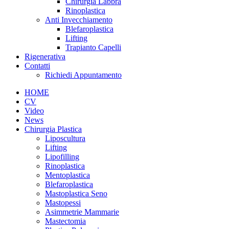
Chirurgia Labbra
Rinoplastica
Anti Invecchiamento
Blefaroplastica
Lifting
Trapianto Capelli
Rigenerativa
Contatti
Richiedi Appuntamento
HOME
CV
Video
News
Chirurgia Plastica
Liposcultura
Lifting
Lipofilling
Rinoplastica
Mentoplastica
Blefaroplastica
Mastoplastica Seno
Mastopessi
Asimmetrie Mammarie
Mastectomia