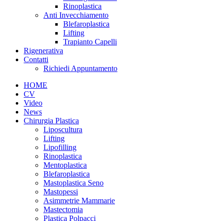
Rinoplastica
Anti Invecchiamento
Blefaroplastica
Lifting
Trapianto Capelli
Rigenerativa
Contatti
Richiedi Appuntamento
HOME
CV
Video
News
Chirurgia Plastica
Liposcultura
Lifting
Lipofilling
Rinoplastica
Mentoplastica
Blefaroplastica
Mastoplastica Seno
Mastopessi
Asimmetrie Mammarie
Mastectomia
Plastica Polpacci