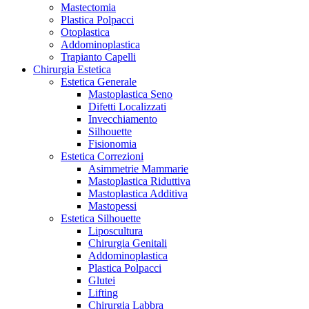
Mastectomia
Plastica Polpacci
Otoplastica
Addominoplastica
Trapianto Capelli
Chirurgia Estetica
Estetica Generale
Mastoplastica Seno
Difetti Localizzati
Invecchiamento
Silhouette
Fisionomia
Estetica Correzioni
Asimmetrie Mammarie
Mastoplastica Riduttiva
Mastoplastica Additiva
Mastopessi
Estetica Silhouette
Liposcultura
Chirurgia Genitali
Addominoplastica
Plastica Polpacci
Glutei
Lifting
Chirurgia Labbra