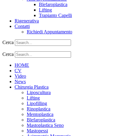
Blefaroplastica
Lifting
Trapianto Capelli
Rigenerativa
Contatti
Richiedi Appuntamento
Cerca
Cerca
HOME
CV
Video
News
Chirurgia Plastica
Liposcultura
Lifting
Lipofilling
Rinoplastica
Mentoplastica
Blefaroplastica
Mastoplastica Seno
Mastopessi