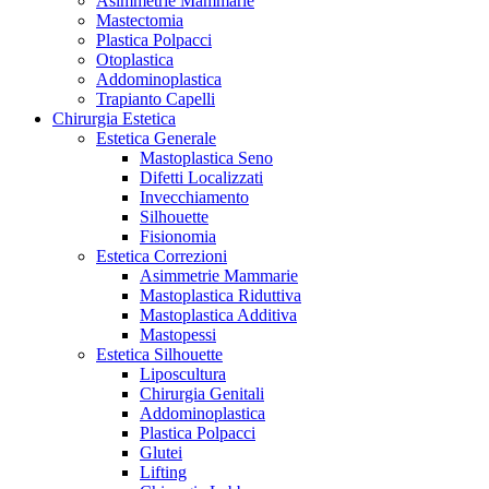
Asimmetrie Mammarie
Mastectomia
Plastica Polpacci
Otoplastica
Addominoplastica
Trapianto Capelli
Chirurgia Estetica
Estetica Generale
Mastoplastica Seno
Difetti Localizzati
Invecchiamento
Silhouette
Fisionomia
Estetica Correzioni
Asimmetrie Mammarie
Mastoplastica Riduttiva
Mastoplastica Additiva
Mastopessi
Estetica Silhouette
Liposcultura
Chirurgia Genitali
Addominoplastica
Plastica Polpacci
Glutei
Lifting