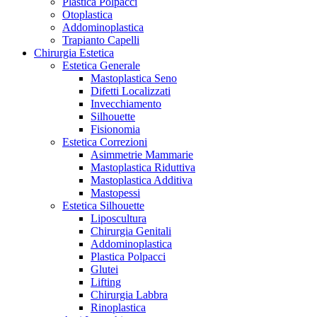
Plastica Polpacci
Otoplastica
Addominoplastica
Trapianto Capelli
Chirurgia Estetica
Estetica Generale
Mastoplastica Seno
Difetti Localizzati
Invecchiamento
Silhouette
Fisionomia
Estetica Correzioni
Asimmetrie Mammarie
Mastoplastica Riduttiva
Mastoplastica Additiva
Mastopessi
Estetica Silhouette
Liposcultura
Chirurgia Genitali
Addominoplastica
Plastica Polpacci
Glutei
Lifting
Chirurgia Labbra
Rinoplastica