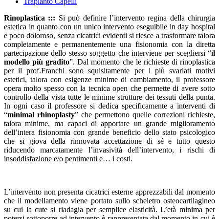
Trapianto Capelli
Rinoplastica :::
Si può definire l’intervento regina della chirurgia
estetica in quanto con un unico intervento eseguibile in day hospital
e poco doloroso, senza cicatrici evidenti si riesce a trasformare talora
completamente e permanentemente una fisionomia con la diretta
partecipazione dello stesso soggetto che interviene per scegliersi “i
l
modello più gradito
”. Dal momento che le richieste di rinoplastica
per il prof.Franchi sono squisitamente per i più svariati motivi
estetici, talora con esigenze minime di cambiamento, il professore
opera molto spesso con la tecnica open che permette di avere sotto
controllo della vista tutte le minime strutture dei tessuti della punta.
In ogni caso il professore si dedica specificamente a interventi di
“
minimal rhinoplasty
” che permettono quelle correzioni richieste,
talora minime, ma capaci di apportare un grande miglioramento
dell’intera fisionomia con grande beneficio dello stato psicologico
che si giova della rinnovata accettazione di sé e tutto questo
riducendo marcatamente l’invasività dell’intervento, i rischi di
insoddisfazione e/o pentimenti e… i costi.
L’intervento non presenta cicatrici esterne apprezzabili dal momento
che il modellamento viene portato sullo scheletro osteocartilagineo
su cui la cute si riadagia per semplice elasticità. L’età minima per
potersi sottoporre ad intervento è rappresentata dal momento in cui è