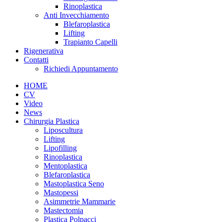
Rinoplastica
Anti Invecchiamento
Blefaroplastica
Lifting
Trapianto Capelli
Rigenerativa
Contatti
Richiedi Appuntamento
HOME
CV
Video
News
Chirurgia Plastica
Liposcultura
Lifting
Lipofilling
Rinoplastica
Mentoplastica
Blefaroplastica
Mastoplastica Seno
Mastopessi
Asimmetrie Mammarie
Mastectomia
Plastica Polpacci