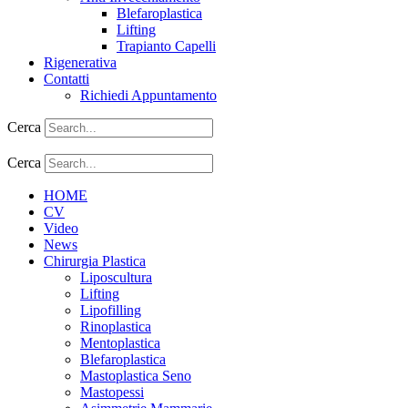
Blefaroplastica
Lifting
Trapianto Capelli
Rigenerativa
Contatti
Richiedi Appuntamento
Cerca
Cerca
HOME
CV
Video
News
Chirurgia Plastica
Liposcultura
Lifting
Lipofilling
Rinoplastica
Mentoplastica
Blefaroplastica
Mastoplastica Seno
Mastopessi