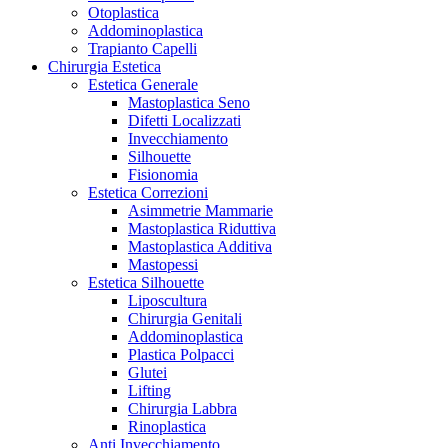
Otoplastica
Addominoplastica
Trapianto Capelli
Chirurgia Estetica
Estetica Generale
Mastoplastica Seno
Difetti Localizzati
Invecchiamento
Silhouette
Fisionomia
Estetica Correzioni
Asimmetrie Mammarie
Mastoplastica Riduttiva
Mastoplastica Additiva
Mastopessi
Estetica Silhouette
Liposcultura
Chirurgia Genitali
Addominoplastica
Plastica Polpacci
Glutei
Lifting
Chirurgia Labbra
Rinoplastica
Anti Invecchiamento