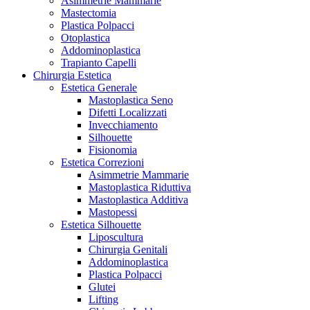
Asimmetrie Mammarie
Mastectomia
Plastica Polpacci
Otoplastica
Addominoplastica
Trapianto Capelli
Chirurgia Estetica
Estetica Generale
Mastoplastica Seno
Difetti Localizzati
Invecchiamento
Silhouette
Fisionomia
Estetica Correzioni
Asimmetrie Mammarie
Mastoplastica Riduttiva
Mastoplastica Additiva
Mastopessi
Estetica Silhouette
Liposcultura
Chirurgia Genitali
Addominoplastica
Plastica Polpacci
Glutei
Lifting