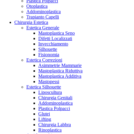
Plastica Polpacci
Otoplastica
Addominoplastica
Trapianto Capelli
Chirurgia Estetica
Estetica Generale
Mastoplastica Seno
Difetti Localizzati
Invecchiamento
Silhouette
Fisionomia
Estetica Correzioni
Asimmetrie Mammarie
Mastoplastica Riduttiva
Mastoplastica Additiva
Mastopessi
Estetica Silhouette
Liposcultura
Chirurgia Genitali
Addominoplastica
Plastica Polpacci
Glutei
Lifting
Chirurgia Labbra
Rinoplastica