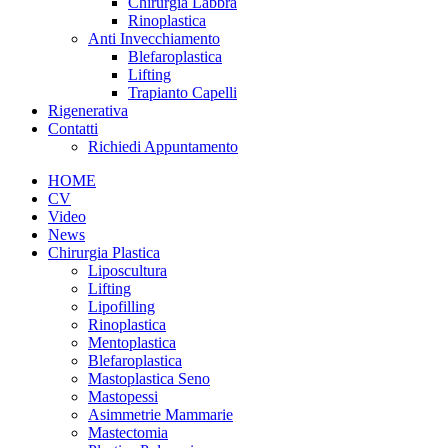
Chirurgia Labbra
Rinoplastica
Anti Invecchiamento
Blefaroplastica
Lifting
Trapianto Capelli
Rigenerativa
Contatti
Richiedi Appuntamento
HOME
CV
Video
News
Chirurgia Plastica
Liposcultura
Lifting
Lipofilling
Rinoplastica
Mentoplastica
Blefaroplastica
Mastoplastica Seno
Mastopessi
Asimmetrie Mammarie
Mastectomia