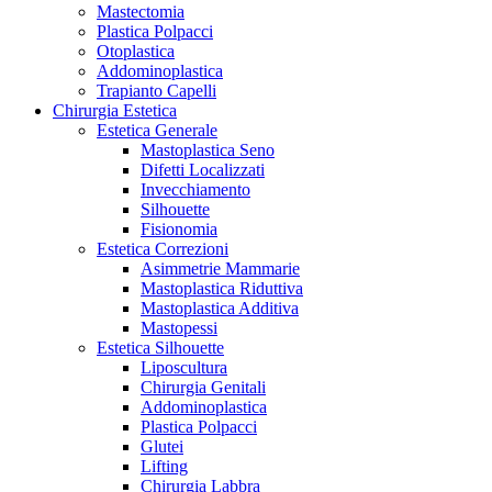
Mastectomia
Plastica Polpacci
Otoplastica
Addominoplastica
Trapianto Capelli
Chirurgia Estetica
Estetica Generale
Mastoplastica Seno
Difetti Localizzati
Invecchiamento
Silhouette
Fisionomia
Estetica Correzioni
Asimmetrie Mammarie
Mastoplastica Riduttiva
Mastoplastica Additiva
Mastopessi
Estetica Silhouette
Liposcultura
Chirurgia Genitali
Addominoplastica
Plastica Polpacci
Glutei
Lifting
Chirurgia Labbra