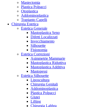
Mastectomia
Plastica Polpacci
Otoplastica
Addominoplastica
Trapianto Capelli
Chirurgia Estetica
Estetica Generale
Mastoplastica Seno
Difetti Localizzati
Invecchiamento
Silhouette
Fisionomia
Estetica Correzioni
Asimmetrie Mammarie
Mastoplastica Riduttiva
Mastoplastica Additiva
Mastopessi
Estetica Silhouette
Liposcultura
Chirurgia Genitali
Addominoplastica
Plastica Polpacci
Glutei
Lifting
Chirurgia Labbra