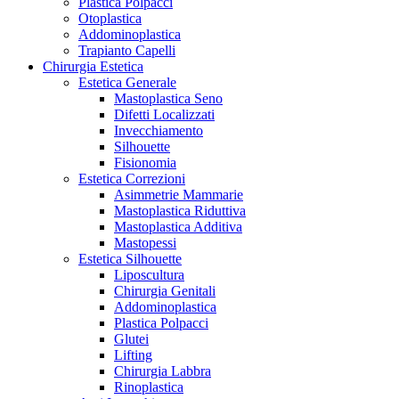
Plastica Polpacci
Otoplastica
Addominoplastica
Trapianto Capelli
Chirurgia Estetica
Estetica Generale
Mastoplastica Seno
Difetti Localizzati
Invecchiamento
Silhouette
Fisionomia
Estetica Correzioni
Asimmetrie Mammarie
Mastoplastica Riduttiva
Mastoplastica Additiva
Mastopessi
Estetica Silhouette
Liposcultura
Chirurgia Genitali
Addominoplastica
Plastica Polpacci
Glutei
Lifting
Chirurgia Labbra
Rinoplastica