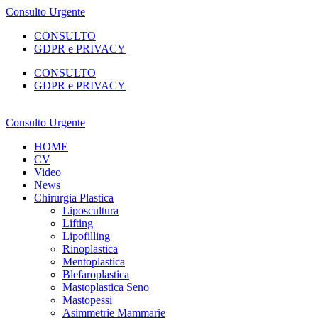
Consulto Urgente
CONSULTO
GDPR e PRIVACY
CONSULTO
GDPR e PRIVACY
Consulto Urgente
HOME
CV
Video
News
Chirurgia Plastica
Liposcultura
Lifting
Lipofilling
Rinoplastica
Mentoplastica
Blefaroplastica
Mastoplastica Seno
Mastopessi
Asimmetrie Mammarie