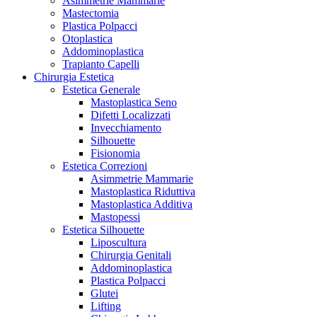
Asimmetrie Mammarie
Mastectomia
Plastica Polpacci
Otoplastica
Addominoplastica
Trapianto Capelli
Chirurgia Estetica
Estetica Generale
Mastoplastica Seno
Difetti Localizzati
Invecchiamento
Silhouette
Fisionomia
Estetica Correzioni
Asimmetrie Mammarie
Mastoplastica Riduttiva
Mastoplastica Additiva
Mastopessi
Estetica Silhouette
Liposcultura
Chirurgia Genitali
Addominoplastica
Plastica Polpacci
Glutei
Lifting