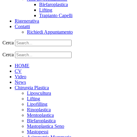
Blefaroplastica
Lifting
Trapianto Capelli
Rigenerativa
Contatti
Richiedi Appuntamento
Cerca
Cerca
HOME
CV
Video
News
Chirurgia Plastica
Liposcultura
Lifting
Lipofilling
Rinoplastica
Mentoplastica
Blefaroplastica
Mastoplastica Seno
Mastopessi