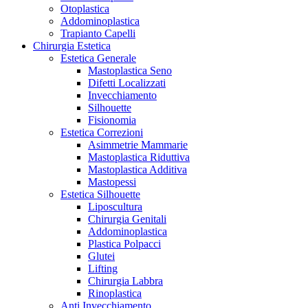
Otoplastica
Addominoplastica
Trapianto Capelli
Chirurgia Estetica
Estetica Generale
Mastoplastica Seno
Difetti Localizzati
Invecchiamento
Silhouette
Fisionomia
Estetica Correzioni
Asimmetrie Mammarie
Mastoplastica Riduttiva
Mastoplastica Additiva
Mastopessi
Estetica Silhouette
Liposcultura
Chirurgia Genitali
Addominoplastica
Plastica Polpacci
Glutei
Lifting
Chirurgia Labbra
Rinoplastica
Anti Invecchiamento