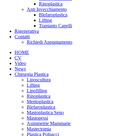
Rinoplastica
Anti Invecchiamento
Blefaroplastica
Lifting
Trapianto Capelli
Rigenerativa
Contatti
Richiedi Appuntamento
HOME
CV
Video
News
Chirurgia Plastica
Liposcultura
Lifting
Lipofilling
Rinoplastica
Mentoplastica
Blefaroplastica
Mastoplastica Seno
Mastopessi
Asimmetrie Mammarie
Mastectomia
Plastica Polpacci