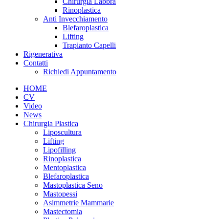
Chirurgia Labbra
Rinoplastica
Anti Invecchiamento
Blefaroplastica
Lifting
Trapianto Capelli
Rigenerativa
Contatti
Richiedi Appuntamento
HOME
CV
Video
News
Chirurgia Plastica
Liposcultura
Lifting
Lipofilling
Rinoplastica
Mentoplastica
Blefaroplastica
Mastoplastica Seno
Mastopessi
Asimmetrie Mammarie
Mastectomia