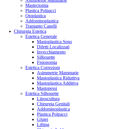
Asimmetrie Mammarie
Mastectomia
Plastica Polpacci
Otoplastica
Addominoplastica
Trapianto Capelli
Chirurgia Estetica
Estetica Generale
Mastoplastica Seno
Difetti Localizzati
Invecchiamento
Silhouette
Fisionomia
Estetica Correzioni
Asimmetrie Mammarie
Mastoplastica Riduttiva
Mastoplastica Additiva
Mastopessi
Estetica Silhouette
Liposcultura
Chirurgia Genitali
Addominoplastica
Plastica Polpacci
Glutei
Lifting