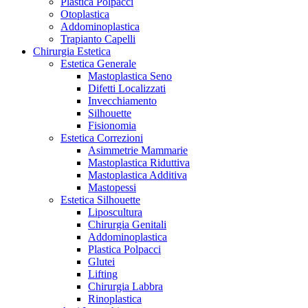
Plastica Polpacci
Otoplastica
Addominoplastica
Trapianto Capelli
Chirurgia Estetica
Estetica Generale
Mastoplastica Seno
Difetti Localizzati
Invecchiamento
Silhouette
Fisionomia
Estetica Correzioni
Asimmetrie Mammarie
Mastoplastica Riduttiva
Mastoplastica Additiva
Mastopessi
Estetica Silhouette
Liposcultura
Chirurgia Genitali
Addominoplastica
Plastica Polpacci
Glutei
Lifting
Chirurgia Labbra
Rinoplastica