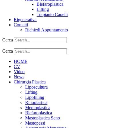
Blefaroplastica
Lifting
Trapianto Capelli
Rigenerativa
Contatti
Richiedi Appuntamento
Cerca
Cerca
HOME
CV
Video
News
Chirurgia Plastica
Liposcultura
Lifting
Lipofilling
Rinoplastica
Mentoplastica
Blefaroplastica
Mastoplastica Seno
Mastopessi