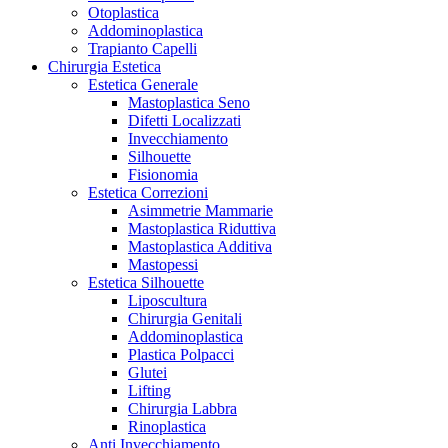
Otoplastica
Addominoplastica
Trapianto Capelli
Chirurgia Estetica
Estetica Generale
Mastoplastica Seno
Difetti Localizzati
Invecchiamento
Silhouette
Fisionomia
Estetica Correzioni
Asimmetrie Mammarie
Mastoplastica Riduttiva
Mastoplastica Additiva
Mastopessi
Estetica Silhouette
Liposcultura
Chirurgia Genitali
Addominoplastica
Plastica Polpacci
Glutei
Lifting
Chirurgia Labbra
Rinoplastica
Anti Invecchiamento