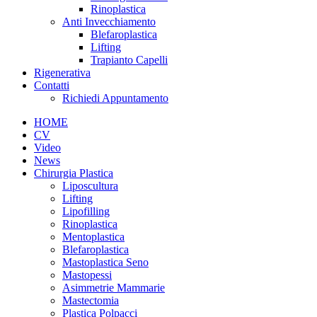
Rinoplastica
Anti Invecchiamento
Blefaroplastica
Lifting
Trapianto Capelli
Rigenerativa
Contatti
Richiedi Appuntamento
HOME
CV
Video
News
Chirurgia Plastica
Liposcultura
Lifting
Lipofilling
Rinoplastica
Mentoplastica
Blefaroplastica
Mastoplastica Seno
Mastopessi
Asimmetrie Mammarie
Mastectomia
Plastica Polpacci