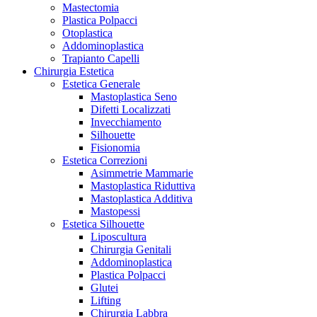
Mastectomia
Plastica Polpacci
Otoplastica
Addominoplastica
Trapianto Capelli
Chirurgia Estetica
Estetica Generale
Mastoplastica Seno
Difetti Localizzati
Invecchiamento
Silhouette
Fisionomia
Estetica Correzioni
Asimmetrie Mammarie
Mastoplastica Riduttiva
Mastoplastica Additiva
Mastopessi
Estetica Silhouette
Liposcultura
Chirurgia Genitali
Addominoplastica
Plastica Polpacci
Glutei
Lifting
Chirurgia Labbra