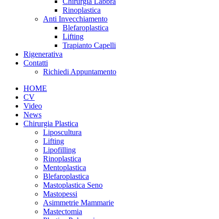
Chirurgia Labbra
Rinoplastica
Anti Invecchiamento
Blefaroplastica
Lifting
Trapianto Capelli
Rigenerativa
Contatti
Richiedi Appuntamento
HOME
CV
Video
News
Chirurgia Plastica
Liposcultura
Lifting
Lipofilling
Rinoplastica
Mentoplastica
Blefaroplastica
Mastoplastica Seno
Mastopessi
Asimmetrie Mammarie
Mastectomia